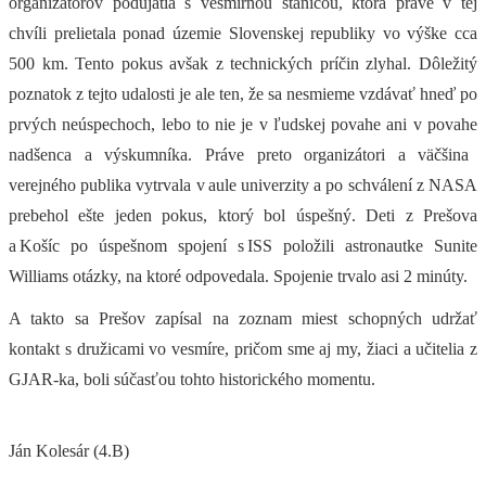
organizátorov podujatia s vesmírnou stanicou, ktorá práve v tej
chvíli prelietala pon
ad územie
Slovenskej republiky vo výške cca
500 km.
Tento pokus avšak z technických príčin zlyhal. Dôležitý
poznatok z tejto uda
losti je ale ten, že sa nesmiem
e
vzdávať hneď po
prvých neúspechoch, lebo
to nie je v ľudskej
povahe ani v povahe
nadšenca a výskumníka. Práve preto organizátori a väčšina
verejného publika vytrvala
v aule univerzity
a po schválení z NASA
prebehol ešte jeden pokus, ktorý bol úspešný. Deti z Preš
ova
a Košíc po úspešnom spojení
s
ISS položili astronautke
Su
nite
Williams
otázky, na ktoré odpovedala. Spojenie trvalo asi 2 minúty.
A takto sa Prešov zapísal na zoznam miest schopných udržať
kontakt s družicami vo vesmíre, pričom sme aj my
,
žiaci a učitelia z
GJAR-ka
,
boli súčasťou tohto historick
ého momentu.
Ján Kolesár (4.B)