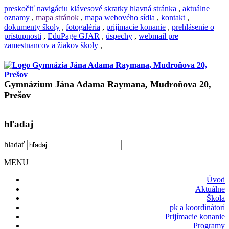
preskočiť navigáciu
klávesové skratky
hlavná stránka
,
aktuálne
oznamy
,
mapa stránok
,
mapa webového sídla
,
kontakt
,
dokumenty školy
,
fotogaléria
,
prijímacie konanie
,
prehlásenie o
prístupnosti
,
EduPage GJAR
,
úspechy
,
webmail pre
zamestnancov a žiakov školy
,
Gymnázium Jána Adama Raymana, Mudroňova 20,
Prešov
hľadaj
hladať
MENU
Úvod
Aktuálne
Škola
pk a koordinátori
Prijímacie konanie
Programy