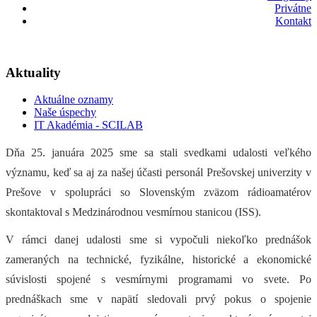
Privátne
Kontakt
Aktuality
Aktuálne oznamy
Naše úspechy
IT Akadémia - SCILAB
Dňa 25. januára
2025 sme sa
stali svedkami udalosti veľk
ého
významu, keď sa
aj
za našej účasti personál Prešovskej un
iverzity v
Prešove v spolupráci so Slovens
kým zväzom rádioamatérov
skontaktoval s Medzinárodnou vesmírnou stanicou (ISS).
V rámci danej udalosti sme si vypočuli niekoľko
prednášok
zameraných na technické, fyzikálne, historické a ekonomické
súvislosti spojené s vesmírnymi programami vo svete. Po
prednáškach sme v napätí sledovali prvý pokus o spojenie