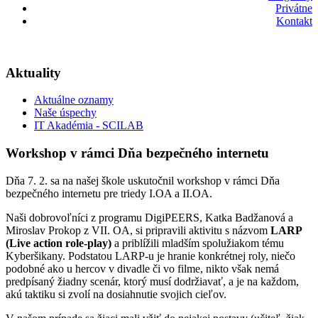
Privátne
Kontakt
Aktuality
Aktuálne oznamy
Naše úspechy
IT Akadémia - SCILAB
Workshop v rámci Dňa bezpečného internetu
Dňa 7. 2. sa na našej škole uskutočnil workshop v rámci Dňa
bezpečného internetu pre triedy I.OA a II.OA.
Naši dobrovoľníci z programu DigiPEERS, Katka Badžanová a
Miroslav Prokop z VII. OA, si pripravili aktivitu s názvom
LARP
(Live action role-play)
a priblížili mladším spolužiakom tému
Kyberšikany. Podstatou LARP-u je hranie konkrétnej roly, niečo
podobné ako u hercov v divadle či vo filme, nikto však nemá
predpísaný žiadny scenár, ktorý musí dodržiavať, a je na každom,
akú taktiku si zvolí na dosiahnutie svojich cieľov.