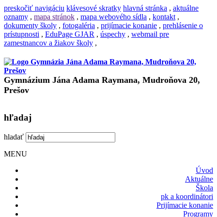
preskočiť navigáciu
klávesové skratky
hlavná stránka
,
aktuálne
oznamy
,
mapa stránok
,
mapa webového sídla
,
kontakt
,
dokumenty školy
,
fotogaléria
,
prijímacie konanie
,
prehlásenie o
prístupnosti
,
EduPage GJAR
,
úspechy
,
webmail pre
zamestnancov a žiakov školy
,
Gymnázium Jána Adama Raymana, Mudroňova 20,
Prešov
hľadaj
hladať
MENU
Úvod
Aktuálne
Škola
pk a koordinátori
Prijímacie konanie
Programy