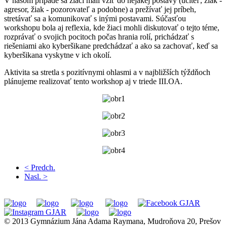
V našom prípade sa žiaci mali vžiť do nejakej postavy (učiteľ, žiak -
agresor, žiak - pozorovateľ a podobne) a prežívať jej príbeh,
stretávať sa a komunikovať s inými postavami. Súčasťou
workshopu bola aj reflexia, kde žiaci mohli diskutovať o tejto téme,
rozprávať o svojich pocitoch počas hrania rolí, prichádzať s
riešeniami ako kyberšikane predchádzať a ako sa zachovať, keď sa
kyberšikana vyskytne v ich okolí.
Aktivita sa stretla s pozitívnymi ohlasmi a v najbližších týždňoch
plánujeme realizovať tento workshop aj v triede III.OA.
< Predch.
Nasl. >
© 2013 Gymnázium Jána Adama Raymana, Mudroňova 20, Prešov