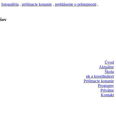
,
fotogaléria
,
prijímacie konanie
,
prehlásenie o prístupnosti
,
šov
Úvod
Aktuálne
Škola
pk a koordinátori
Prijímacie konanie
Programy
Privátne
Kontakt