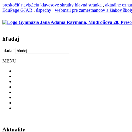
preskočiť navigáciu
klávesové skratky
hlavná stránka
,
aktuálne ozn
EduPage GJAR
,
úspechy
,
webmail pre zamestnancov a žiakov škol
hľadaj
hladať
MENU
Aktuality