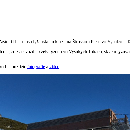
tnili II. turnusu lyžiarskeho kurzu na Štrbskom Plese vo Vysokých T
edčení, že žiaci zažili skvelý týždeň vo Vysokých Tatrách, skvelú lyž
keď si pozriete
fotografie
a
video
.