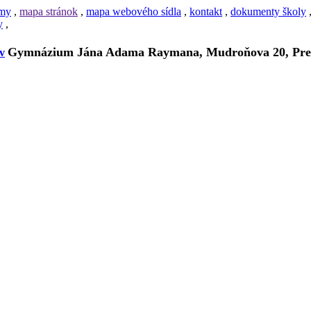
amy
,
mapa stránok
,
mapa webového sídla
,
kontakt
,
dokumenty školy
y
,
Gymnázium Jána Adama Raymana, Mudroňova 20, Pre