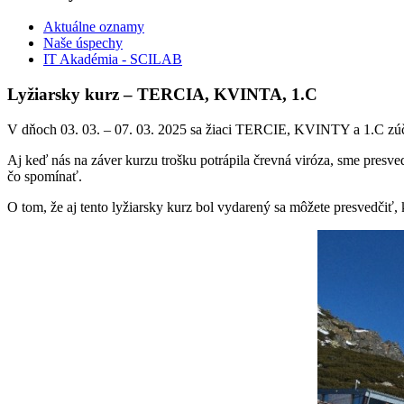
Aktuálne oznamy
Naše úspechy
IT Akadémia - SCILAB
Lyžiarsky kurz – TERCIA, KVINTA, 1.C
V dňoch 03. 03. – 07. 03. 2025 sa žiaci TERCIE, KVINTY a 1.C zúčas
Aj keď nás na záver kurzu trošku potrápila črevná viróza, sme presv
čo spomínať.
O tom, že aj tento lyžiarsky kurz bol vydarený sa môžete presvedčiť, 