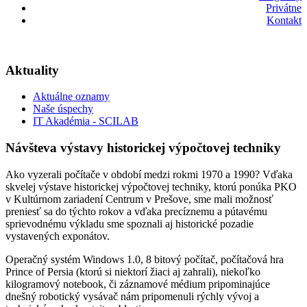
Privátne
Kontakt
Aktuality
Aktuálne oznamy
Naše úspechy
IT Akadémia - SCILAB
Návšteva výstavy historickej výpočtovej techniky
Ako vyzerali počítače v období medzi rokmi 1970 a 1990? Vďaka
skvelej výstave historickej výpočtovej techniky, ktorú ponúka PKO
v Kultúrnom zariadení Centrum v Prešove, sme mali možnosť
preniesť sa do týchto rokov a vďaka precíznemu a pútavému
sprievodnému výkladu sme spoznali aj historické pozadie
vystavených exponátov.
Operačný systém Windows 1.0, 8 bitový počítač, počítačová hra
Prince of Persia (ktorú si niektorí žiaci aj zahrali), niekoľko
kilogramový notebook, či záznamové médium pripominajúce
dnešný robotický vysávač nám pripomenuli rýchly vývoj a