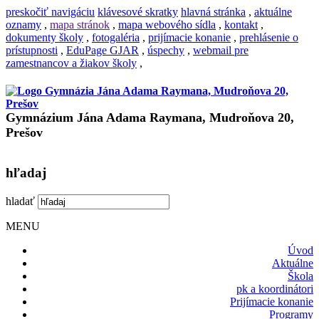
preskočiť navigáciu
klávesové skratky
hlavná stránka
,
aktuálne
oznamy
,
mapa stránok
,
mapa webového sídla
,
kontakt
,
dokumenty školy
,
fotogaléria
,
prijímacie konanie
,
prehlásenie o
prístupnosti
,
EduPage GJAR
,
úspechy
,
webmail pre
zamestnancov a žiakov školy
,
Gymnázium Jána Adama Raymana, Mudroňova 20,
Prešov
hľadaj
hladať
MENU
Úvod
Aktuálne
Škola
pk a koordinátori
Prijímacie konanie
Programy