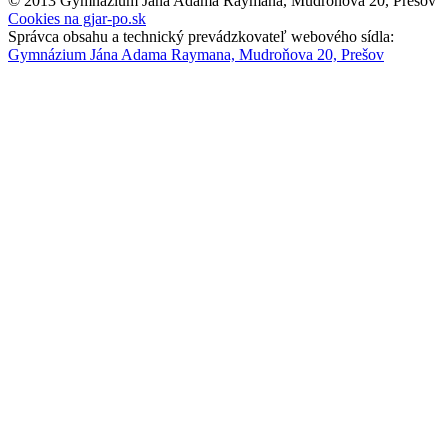
© 2013 Gymnázium Jána Adama Raymana, Mudroňova 20, Prešov
Cookies na gjar-po.sk
Správca obsahu a technický prevádzkovateľ webového sídla:
Gymnázium Jána Adama Raymana, Mudroňova 20, Prešov