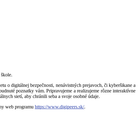
škole.
tu o digitálnej bezpečnosti, nenávistných prejavoch, či kyberšikane a
udnuté poznatky vám. Pripravujeme a realizujeme rôzne interaktívne
álnych sietí, aby chránili seba a svoje osobné údaje.
iálny web programu
https://www.digipeers.sk/
.