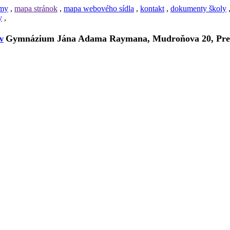
amy
,
mapa stránok
,
mapa webového sídla
,
kontakt
,
dokumenty školy
y
,
Gymnázium Jána Adama Raymana, Mudroňova 20, Pre