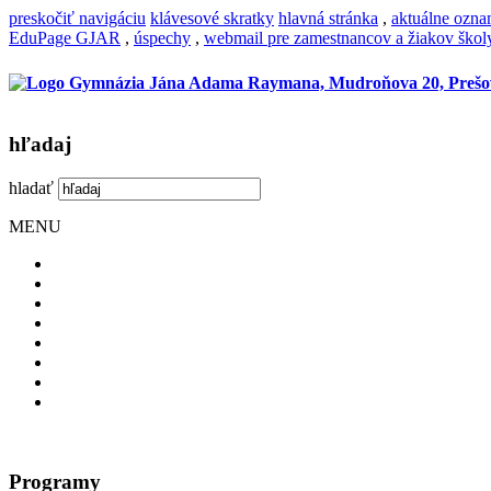
preskočiť navigáciu
klávesové skratky
hlavná stránka
,
aktuálne ozn
EduPage GJAR
,
úspechy
,
webmail pre zamestnancov a žiakov škol
hľadaj
hladať
MENU
Programy