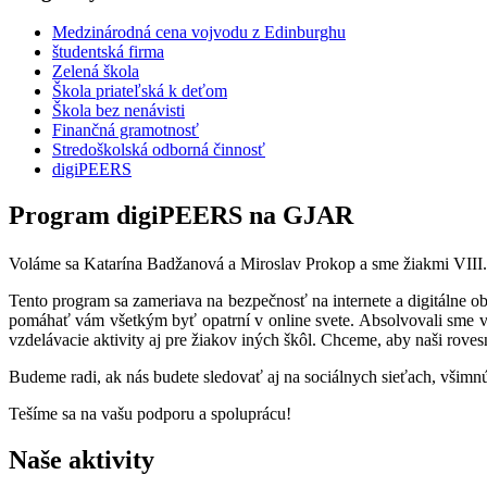
Medzinárodná cena vojvodu z Edinburghu
študentská firma
Zelená škola
Škola priateľská k deťom
Škola bez nenávisti
Finančná gramotnosť
Stredoškolská odborná činnosť
digiPEERS
Program digiPEERS na GJAR
Voláme sa Katarína Badžanová a Miroslav Prokop a sme žiakmi VII
Tento program sa zameriava na bezpečnosť na internete a digitálne ob
pomáhať vám všetkým byť opatrní v online svete. Absolvovali sme v
vzdelávacie aktivity aj pre žiakov iných škôl. Chceme, aby naši rovesn
Budeme radi, ak nás budete sledovať aj na sociálnych sieťach, všim
Tešíme sa na vašu podporu a spoluprácu!
Naše aktivity