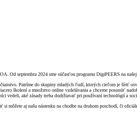
I.OA. Od septembra 2024 sme súčasťou programu DigiPEERS na našej 
čianstvo. Patríme do skupiny mladých ľudí, ktorých cieľom je šíriť osve
iacero školení a množstvo online vzdelávania a chceme posunúť nadob
íci vedeli, aké zásady treba dodržiavať pri používaní technológií a soci
núť si môžete aj našu nástenku na chodbe na druhom poschodí, či ofic