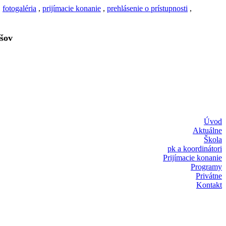
,
fotogaléria
,
prijímacie konanie
,
prehlásenie o prístupnosti
,
šov
Úvod
Aktuálne
Škola
pk a koordinátori
Prijímacie konanie
Programy
Privátne
Kontakt