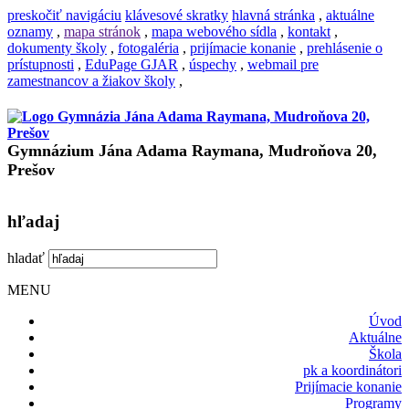
preskočiť navigáciu
klávesové skratky
hlavná stránka
,
aktuálne
oznamy
,
mapa stránok
,
mapa webového sídla
,
kontakt
,
dokumenty školy
,
fotogaléria
,
prijímacie konanie
,
prehlásenie o
prístupnosti
,
EduPage GJAR
,
úspechy
,
webmail pre
zamestnancov a žiakov školy
,
Gymnázium Jána Adama Raymana, Mudroňova 20,
Prešov
hľadaj
hladať
MENU
Úvod
Aktuálne
Škola
pk a koordinátori
Prijímacie konanie
Programy