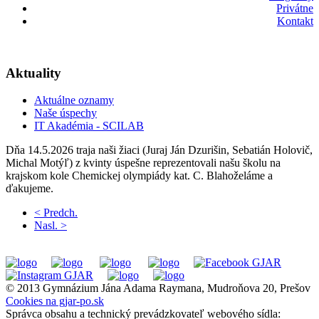
Privátne
Kontakt
Aktuality
Aktuálne oznamy
Naše úspechy
IT Akadémia - SCILAB
Dňa 14.5.2026 traja naši žiaci (Juraj Ján Dzurišin, Sebatián Holovič,
Michal Motýľ) z kvinty úspešne reprezentovali našu školu na
krajskom kole Chemickej olympiády kat. C. Blahoželáme a
ďakujeme.
< Predch.
Nasl. >
© 2013 Gymnázium Jána Adama Raymana, Mudroňova 20, Prešov
Cookies na gjar-po.sk
Správca obsahu a technický prevádzkovateľ webového sídla: