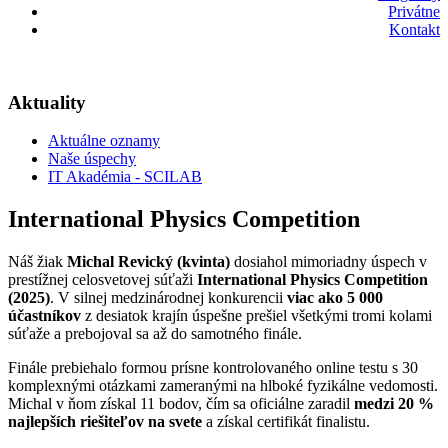
Privátne
Kontakt
Aktuality
Aktuálne oznamy
Naše úspechy
IT Akadémia - SCILAB
International Physics Competition
Náš žiak
Michal Revický (kvinta)
dosiahol mimoriadny úspech v
prestížnej celosvetovej súťaži
International Physics Competition
(2025)
. V silnej medzinárodnej konkurencii
viac ako 5 000
účastníkov
z desiatok krajín úspešne prešiel všetkými tromi kolami
súťaže a prebojoval sa až do samotného finále.
Finále prebiehalo formou prísne kontrolovaného online testu s 30
komplexnými otázkami zameranými na hlboké fyzikálne vedomosti
.
Michal v ňom získal 11 bodov, čím sa oficiálne zaradil
medzi 20 %
najlepších riešiteľov na svete
a získal certifikát finalistu
.