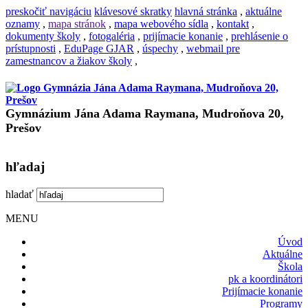
preskočiť navigáciu
klávesové skratky
hlavná stránka
,
aktuálne
oznamy
,
mapa stránok
,
mapa webového sídla
,
kontakt
,
dokumenty školy
,
fotogaléria
,
prijímacie konanie
,
prehlásenie o
prístupnosti
,
EduPage GJAR
,
úspechy
,
webmail pre
zamestnancov a žiakov školy
,
Gymnázium Jána Adama Raymana, Mudroňova 20,
Prešov
hľadaj
hladať
MENU
Úvod
Aktuálne
Škola
pk a koordinátori
Prijímacie konanie
Programy