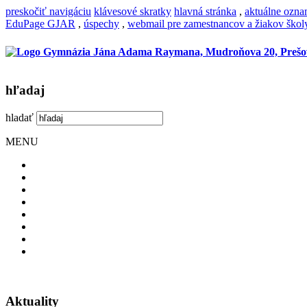
preskočiť navigáciu
klávesové skratky
hlavná stránka
,
aktuálne ozn
EduPage GJAR
,
úspechy
,
webmail pre zamestnancov a žiakov škol
hľadaj
hladať
MENU
Aktuality