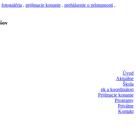
,
fotogaléria
,
prijímacie konanie
,
prehlásenie o prístupnosti
,
šov
Úvod
Aktuálne
Škola
pk a koordinátori
Prijímacie konanie
Programy
Privátne
Kontakt