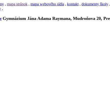
amy
,
mapa stránok
,
mapa webového sídla
,
kontakt
,
dokumenty školy
y
,
Gymnázium Jána Adama Raymana, Mudroňova 20, Pre