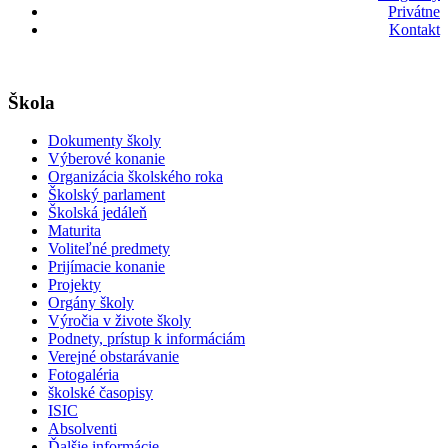
Privátne
Kontakt
Škola
Dokumenty školy
Výberové konanie
Organizácia školského roka
Školský parlament
Školská jedáleň
Maturita
Voliteľné predmety
Prijímacie konanie
Projekty
Orgány školy
Výročia v živote školy
Podnety, prístup k informáciám
Verejné obstarávanie
Fotogaléria
školské časopisy
ISIC
Absolventi
Ďalšie informácie