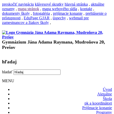
preskočiť navigáciu
klávesové skratky
hlavná stránka
,
aktuálne
oznamy
,
mapa stránok
,
mapa webového sídla
,
kontakt
,
dokumenty školy
,
fotogaléria
,
prijímacie konanie
,
prehlásenie o
prístupnosti
,
EduPage GJAR
,
úspechy
,
webmail pre
zamestnancov a žiakov školy
,
Gymnázium Jána Adama Raymana, Mudroňova 20,
Prešov
hľadaj
hladať
MENU
Úvod
Aktuálne
Škola
pk a koordinátori
Prijímacie konanie
Programy