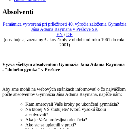
Absolventi
Pamätnica vytvorená pri príležitosti 40. výročia založenia Gymnázia
Jána Adama Raymana v Prešove SK
EN
/
DE
(obsahuje aj zoznamy žiakov školy v období od roku 1961 do roku
2001)
Výzva všetkým absolventom Gymnázia Jána Adama Raymana
- "dolného gymka" v Prešove
Aby sme mohli na webových stránkach informovať o čo najväčšom
počte absolventov Gymnázia Jána Adama Raymana, napíšte nám:
Kam smerovali Vaše kroky po ukončení gymnázia?
Na ktorej VŠ študujete? Ktorú vysokú školu
absolvovali?
Aká je Vaša profesijná orientácia?
Ako ste sa uplatnili v praxi?