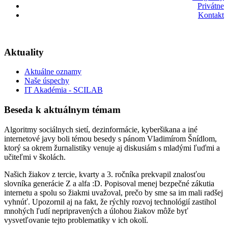
Privátne
Kontakt
Aktuality
Aktuálne oznamy
Naše úspechy
IT Akadémia - SCILAB
Beseda k aktuálnym témam
Algoritmy sociálnych sietí, dezinformácie, kyberšikana a iné
internetové javy boli témou besedy s pánom Vladimírom Šnídlom,
ktorý sa okrem žurnalistiky venuje aj diskusiám s mladými ľuďmi a
učiteľmi v školách.
Našich žiakov z tercie, kvarty a 3. ročníka prekvapil znalosťou
slovníka generácie Z a alfa :D. Popisoval menej bezpečné zákutia
internetu a spolu so žiakmi uvažoval, prečo by sme sa im mali radšej
vyhnúť. Upozornil aj na fakt, že rýchly rozvoj technológií zastihol
mnohých ľudí nepripravených a úlohou žiakov môže byť
vysvetľovanie tejto problematiky v ich okolí.