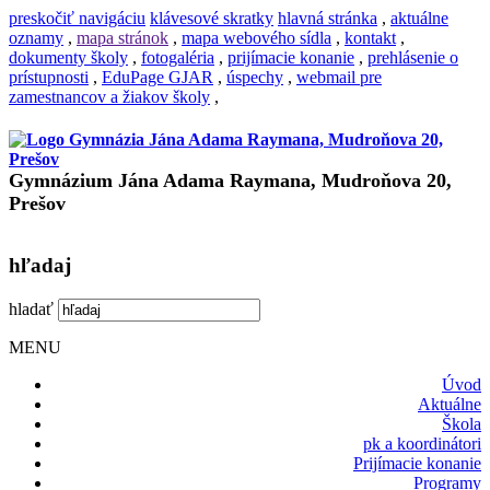
preskočiť navigáciu
klávesové skratky
hlavná stránka
,
aktuálne
oznamy
,
mapa stránok
,
mapa webového sídla
,
kontakt
,
dokumenty školy
,
fotogaléria
,
prijímacie konanie
,
prehlásenie o
prístupnosti
,
EduPage GJAR
,
úspechy
,
webmail pre
zamestnancov a žiakov školy
,
Gymnázium Jána Adama Raymana, Mudroňova 20,
Prešov
hľadaj
hladať
MENU
Úvod
Aktuálne
Škola
pk a koordinátori
Prijímacie konanie
Programy