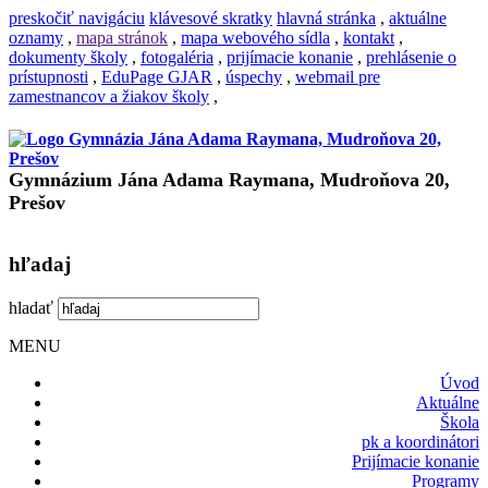
preskočiť navigáciu
klávesové skratky
hlavná stránka
,
aktuálne
oznamy
,
mapa stránok
,
mapa webového sídla
,
kontakt
,
dokumenty školy
,
fotogaléria
,
prijímacie konanie
,
prehlásenie o
prístupnosti
,
EduPage GJAR
,
úspechy
,
webmail pre
zamestnancov a žiakov školy
,
Gymnázium Jána Adama Raymana, Mudroňova 20,
Prešov
hľadaj
hladať
MENU
Úvod
Aktuálne
Škola
pk a koordinátori
Prijímacie konanie
Programy