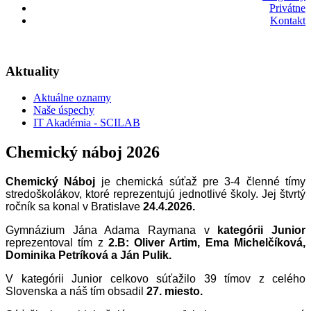
Privátne
Kontakt
Aktuality
Aktuálne oznamy
Naše úspechy
IT Akadémia - SCILAB
Chemický náboj 2026
Chemický Náboj
je chemická súťaž pre 3-4 členné tímy
stredoškolákov, ktoré reprezentujú jednotlivé školy. Jej štvrtý
ročník sa konal v Bratislave
24.4.2026.
Gymnázium Jána Adama Raymana v
kategórii Junior
reprezentoval tím z
2.B: Oliver Artim, Ema Michelčíková,
Dominika Petríková a Ján Pulik.
V kategórii Junior celkovo súťažilo 39 tímov z celého
Slovenska a náš tím obsadil
27. miesto.