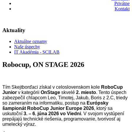
Privátne
Kontakt
Aktuality
Aktuálne oznamy
Naše úspechy
IT Akadémia - SCILAB
Robocup, ON STAGE 2026
Tím Skejtborďaci získal v celoslovenskom kole
RoboCup
Junior
v kategórii
OnStage
skvelé
2. miesto
. Tento úspech
zabezpečil chlapcom Leo, Timotej, Jakub, Boris z 2.C, triedy
so zameraním na informatiku, postup na
Európsky
šampionát RoboCup Junior Europe 2026
, ktorý sa
uskutoční
3. – 6. júna 2026 vo Viedni
.
V svojom vystúpení
prepájajú technické riešenia, programovanie, tvorivosť aj
umelecký výraz.