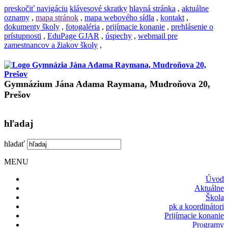
preskočiť navigáciu
klávesové skratky
hlavná stránka
,
aktuálne
oznamy
,
mapa stránok
,
mapa webového sídla
,
kontakt
,
dokumenty školy
,
fotogaléria
,
prijímacie konanie
,
prehlásenie o
prístupnosti
,
EduPage GJAR
,
úspechy
,
webmail pre
zamestnancov a žiakov školy
,
Gymnázium Jána Adama Raymana, Mudroňova 20,
Prešov
hľadaj
hladať
MENU
Úvod
Aktuálne
Škola
pk a koordinátori
Prijímacie konanie
Programy