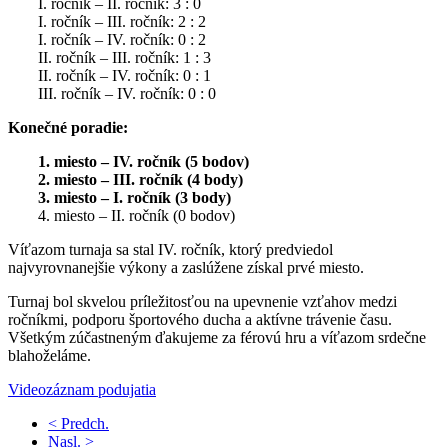
I. ročník – II. ročník: 3 : 0
I. ročník – III. ročník: 2 : 2
I. ročník – IV. ročník: 0 : 2
II. ročník – III. ročník: 1 : 3
II. ročník – IV. ročník: 0 : 1
III. ročník – IV. ročník: 0 : 0
Konečné poradie:
1. miesto – IV. ročník (5 bodov)
2. miesto – III. ročník (4 body)
3. miesto – I. ročník (3 body)
4. miesto – II. ročník (0 bodov)
Víťazom turnaja sa stal IV. ročník, ktorý predviedol
najvyrovnanejšie výkony a zaslúžene získal prvé miesto.
Turnaj bol skvelou príležitosťou na upevnenie vzťahov medzi
ročníkmi, podporu športového ducha a aktívne trávenie času.
Všetkým zúčastneným ďakujeme za férovú hru a víťazom srdečne
blahoželáme.
Videozáznam podujatia
< Predch.
Nasl. >