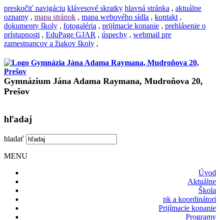
preskočiť navigáciu
klávesové skratky
hlavná stránka
,
aktuálne
oznamy
,
mapa stránok
,
mapa webového sídla
,
kontakt
,
dokumenty školy
,
fotogaléria
,
prijímacie konanie
,
prehlásenie o
prístupnosti
,
EduPage GJAR
,
úspechy
,
webmail pre
zamestnancov a žiakov školy
,
Gymnázium Jána Adama Raymana, Mudroňova 20,
Prešov
hľadaj
hladať
MENU
Úvod
Aktuálne
Škola
pk a koordinátori
Prijímacie konanie
Programy