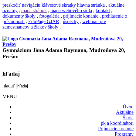
preskočiť navigáciu
klávesové skratky
hlavná stránka
,
aktuálne
oznamy
,
mapa stránok
,
mapa webového sídla
,
kontakt
,
dokumenty školy
,
fotogaléria
,
prijímacie konanie
,
prehlásenie o
prístupnosti
,
EduPage GJAR
,
úspechy
,
webmail pre
zamestnancov a žiakov školy
,
Gymnázium Jána Adama Raymana, Mudroňova 20,
Prešov
hľadaj
hladať
MENU
Úvod
Aktuálne
Škola
pk a koordinátori
Prijímacie konanie
Programy