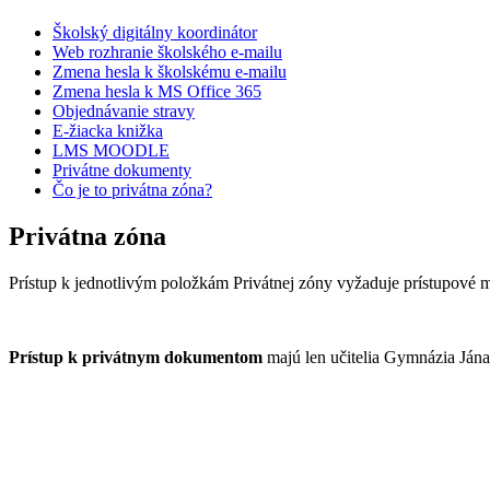
Školský digitálny koordinátor
Web rozhranie školského e-mailu
Zmena hesla k školskému e-mailu
Zmena hesla k MS Office 365
Objednávanie stravy
E-žiacka knižka
LMS MOODLE
Privátne dokumenty
Čo je to privátna zóna?
Privátna zóna
Prístup k jednotlivým položkám Privátnej zóny vyžaduje prístupové m
Prístup k privátnym dokumentom
majú len učitelia Gymnázia Jána