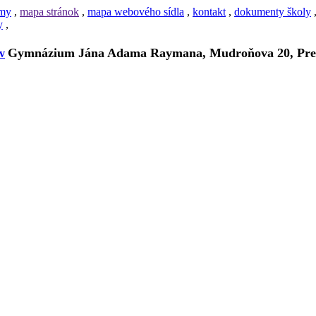
amy
,
mapa stránok
,
mapa webového sídla
,
kontakt
,
dokumenty školy
y
,
Gymnázium Jána Adama Raymana, Mudroňova 20, Pre