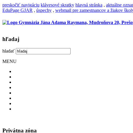
preskočiť navigáciu
klávesové skratky
hlavná stránka
,
aktuálne ozn
EduPage GJAR
,
úspechy
,
webmail pre zamestnancov a žiakov škol
hľadaj
hladať
MENU
Privátna zóna