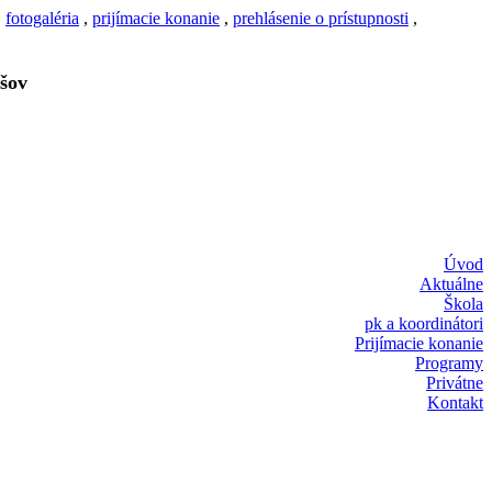
,
fotogaléria
,
prijímacie konanie
,
prehlásenie o prístupnosti
,
šov
Úvod
Aktuálne
Škola
pk a koordinátori
Prijímacie konanie
Programy
Privátne
Kontakt