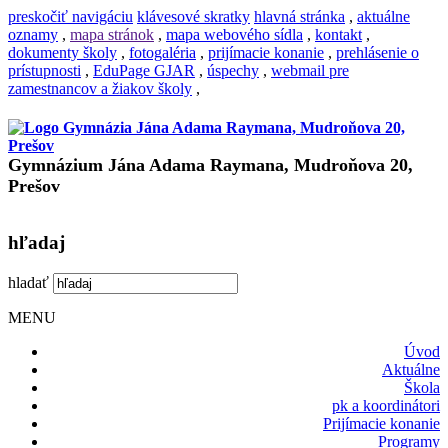
preskočiť navigáciu
klávesové skratky
hlavná stránka
,
aktuálne
oznamy
,
mapa stránok
,
mapa webového sídla
,
kontakt
,
dokumenty školy
,
fotogaléria
,
prijímacie konanie
,
prehlásenie o
prístupnosti
,
EduPage GJAR
,
úspechy
,
webmail pre
zamestnancov a žiakov školy
,
Gymnázium Jána Adama Raymana, Mudroňova 20,
Prešov
hľadaj
hladať
MENU
Úvod
Aktuálne
Škola
pk a koordinátori
Prijímacie konanie
Programy