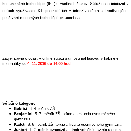
komunikačné technológie (IKT) u všetkých žiakov. Súťaž chce iniciovať v
deťoch využívanie IKT, posmeliť ich v intenzívnejšom a kreatívnejšom
používaní moderných technológií pri učení sa.
Záujemcovia o účasť v online súťaži sa môžu nahlasovať v kabinete
informatiky do
4. 11. 2016 do 14.00 hod
.
Súťažné kategórie
Bobríci
: 3.-4. ročník ZŠ
Benjamíni
: 5.-7. ročník ZŠ, príma a sekunda osemročného
gymnázia
Kadeti
: 8.-9. ročník ZŠ, tercia a kvarta osemročného gymnázia
Juniori
: 1.-2. ročník gymnázií a stredných škôl, kvinta a sexta