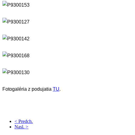
Fotogaléria z podujatia
TU
.
< Predch.
Nasl. >