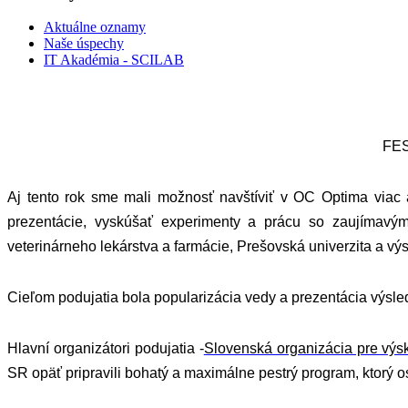
Aktuálne oznamy
Naše úspechy
IT Akadémia - SCILAB
FES
Aj tento rok sme mali možnosť navštíviť v OC Optima viac 
prezentácie, vyskúšať experimenty a prácu so zaujímavými 
veterinárneho lekárstva a farmácie, Prešovská univerzita a v
Cieľom podujatia bola popularizácia vedy a prezentácia výsl
Hlavní organizátori podujatia -
Slovenská organizácia pre výs
SR opäť pripravili bohatý a maximálne pestrý program, ktorý o