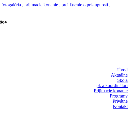
,
fotogaléria
,
prijímacie konanie
,
prehlásenie o prístupnosti
,
šov
Úvod
Aktuálne
Škola
pk a koordinátori
Prijímacie konanie
Programy
Privátne
Kontakt