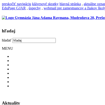
preskočiť navigáciu
klávesové skratky
hlavná stránka
,
aktuálne ozn
EduPage GJAR
,
úspechy
,
webmail pre zamestnancov a žiakov škol
hľadaj
hladať
MENU
Aktuality