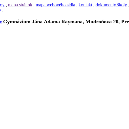
amy
,
mapa stránok
,
mapa webového sídla
,
kontakt
,
dokumenty školy
y
,
Gymnázium Jána Adama Raymana, Mudroňova 20, Pre