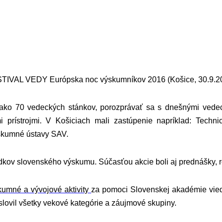
TIVAL VEDY Európska noc výskumníkov 2016 (
Košice, 30.9.2
ako 70 vedeckých stánkov, porozprávať sa s dnešnými vedeck
prístrojmi. V Košiciach mali zastúpenie napríklad: Technick
ýskumné ústavy SAV.
edkov slovenského výskumu. Súčasťou akcie boli aj prednášky, 
kumné a vývojové aktivity
za pomoci Slovenskej akadémie vied,
slovil všetky vekové kategórie a záujmové skupiny.