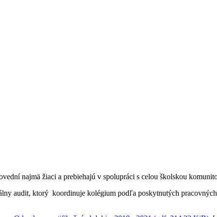
povední najmä žiaci a prebiehajú v spolupráci s celou školskou komunito
lny audit, ktorý koordinuje kolégium podľa poskytnutých pracovných lis