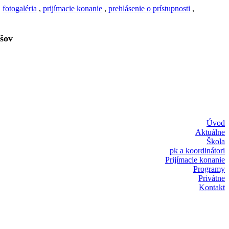
,
fotogaléria
,
prijímacie konanie
,
prehlásenie o prístupnosti
,
šov
Úvod
Aktuálne
Škola
pk a koordinátori
Prijímacie konanie
Programy
Privátne
Kontakt