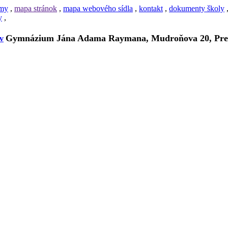
amy
,
mapa stránok
,
mapa webového sídla
,
kontakt
,
dokumenty školy
y
,
Gymnázium Jána Adama Raymana, Mudroňova 20, Pre