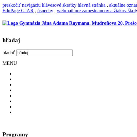
preskočiť navigáciu
klávesové skratky
hlavná stránka
,
aktuálne ozn
EduPage GJAR
,
úspechy
,
webmail pre zamestnancov a žiakov škol
hľadaj
hladať
MENU
Programy