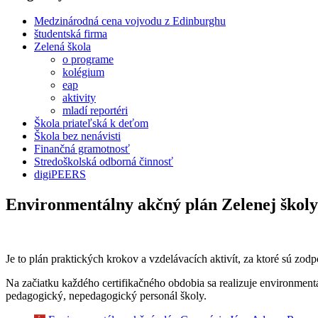
Medzinárodná cena vojvodu z Edinburghu
študentská firma
Zelená škola
o programe
kolégium
eap
aktivity
mladí reportéri
Škola priateľská k deťom
Škola bez nenávisti
Finančná gramotnosť
Stredoškolská odborná činnosť
digiPEERS
Environmentálny akčný plán Zelenej školy
Je to plán praktických krokov a vzdelávacích aktivít, za ktoré sú zod
Na začiatku každého certifikačného obdobia sa realizuje environmentá
pedagogický, nepedagogický personál školy.