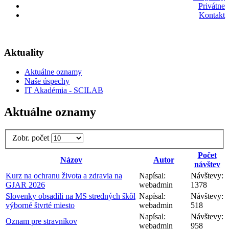
Privátne
Kontakt
Aktuality
Aktuálne oznamy
Naše úspechy
IT Akadémia - SCILAB
Aktuálne oznamy
Zobr. počet
Počet
Názov
Autor
návštev
Kurz na ochranu života a zdravia na
Napísal:
Návštevy:
GJAR 2026
webadmin
1378
Slovenky obsadili na MS stredných škôl
Napísal:
Návštevy:
výborné štvrté miesto
webadmin
518
Napísal:
Návštevy:
Oznam pre stravníkov
webadmin
958