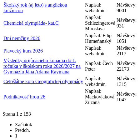
Školský rok (aj leto) s anglickou
Napísal:
Návštevy:
knižnicou
webadmin
9001
Napísal:
Návštevy:
Chemická olympiáda- kat.C
Schlezingerová
931
Miroslava
Napísal: Filip
Návštevy:
Dni nemčiny 2026
Humeňanský
1051
Napísal:
Návštevy:
Plavecký kurz 2026
webadmin
2117
Výsledky prijímacieho konania do 1.
Napísal: Čech
Návštevy:
ročníka v školskom roku 2026/2027 na
Peter
22173
Gymnáziu Jána Adama Raymana
Napísal:
Návštevy:
Celoštátne kolo Geografickej olympiády
webadmin
1315
Napísal:
Návštevy:
Podnikavosť hrou 26
Mackovjaková
1047
Zuzana
Strana 1 z 153
Začiatok
Predch.
1