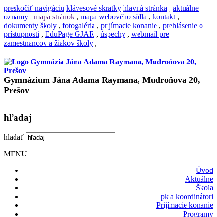
preskočiť navigáciu
klávesové skratky
hlavná stránka
,
aktuálne
oznamy
,
mapa stránok
,
mapa webového sídla
,
kontakt
,
dokumenty školy
,
fotogaléria
,
prijímacie konanie
,
prehlásenie o
prístupnosti
,
EduPage GJAR
,
úspechy
,
webmail pre
zamestnancov a žiakov školy
,
Gymnázium Jána Adama Raymana, Mudroňova 20,
Prešov
hľadaj
hladať
MENU
Úvod
Aktuálne
Škola
pk a koordinátori
Prijímacie konanie
Programy