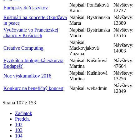
Napísal: Pončáková
Návštevy:
Európsky deň jazykov
Karin
12737
Ruštinári na koncerte Okudžava
Napísal: Bystrianska
Návštevy:
in peace
Marta
13389
Vyučovanie vo Francúzskej
Napísal: Bystrianska
Návštevy:
aliancii v Košiciach
Marta
13516
Napísal:
Návštevy:
Creative Computing
Mackovjaková
14003
Zuzana
Fyzikálno-biologická exkurzia
Napísal: Kušnírová
Návštevy:
Budapešť
Martina
47664
Napísal: Kušnírová
Návštevy:
Noc výskumníkov 2016
Martina
13256
Návštevy:
Konkurz na benefičný koncert
Napísal: webadmin
12849
Strana 107 z 153
Začiatok
Predch.
102
103
104