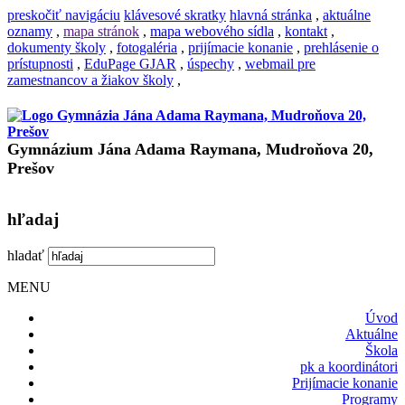
preskočiť navigáciu
klávesové skratky
hlavná stránka
,
aktuálne
oznamy
,
mapa stránok
,
mapa webového sídla
,
kontakt
,
dokumenty školy
,
fotogaléria
,
prijímacie konanie
,
prehlásenie o
prístupnosti
,
EduPage GJAR
,
úspechy
,
webmail pre
zamestnancov a žiakov školy
,
Gymnázium Jána Adama Raymana, Mudroňova 20,
Prešov
hľadaj
hladať
MENU
Úvod
Aktuálne
Škola
pk a koordinátori
Prijímacie konanie
Programy