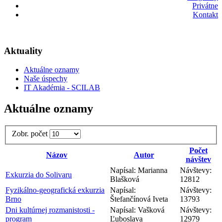
Privátne
Kontakt
Aktuality
Aktuálne oznamy
Naše úspechy
IT Akadémia - SCILAB
Aktuálne oznamy
Zobr. počet
Počet
Názov
Autor
návštev
Napísal: Marianna
Návštevy:
Exkurzia do Solivaru
Blašková
12812
Fyzikálno-geografická exkurzia
Napísal:
Návštevy:
Brno
Štefančínová Iveta
13793
Dni kultúrnej rozmanistosti -
Napísal: Vašková
Návštevy:
program
Ľuboslava
12979