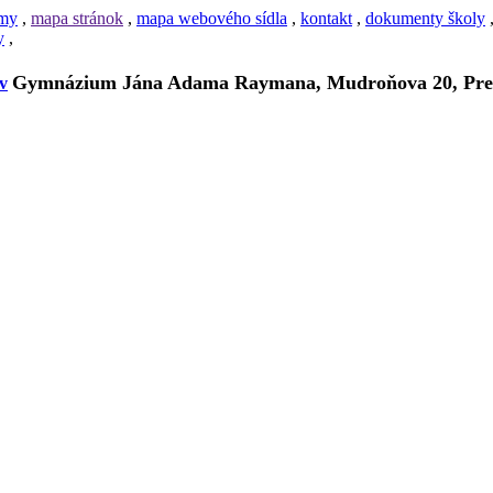
amy
,
mapa stránok
,
mapa webového sídla
,
kontakt
,
dokumenty školy
y
,
Gymnázium Jána Adama Raymana, Mudroňova 20, Pre