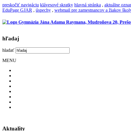
preskočiť navigáciu
klávesové skratky
hlavná stránka
,
aktuálne ozn
EduPage GJAR
,
úspechy
,
webmail pre zamestnancov a žiakov škol
hľadaj
hladať
MENU
Aktuality