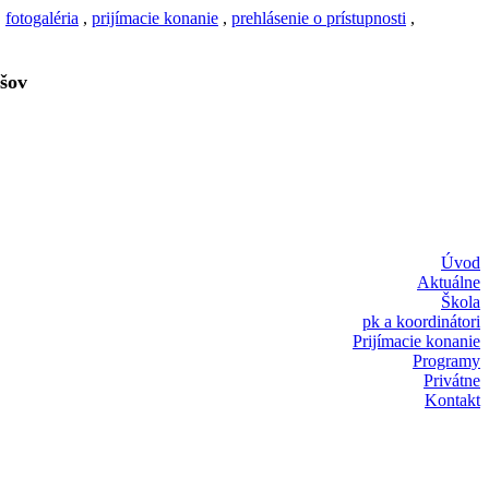
,
fotogaléria
,
prijímacie konanie
,
prehlásenie o prístupnosti
,
šov
Úvod
Aktuálne
Škola
pk a koordinátori
Prijímacie konanie
Programy
Privátne
Kontakt