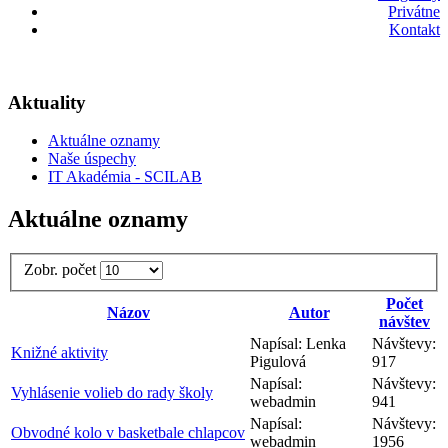
Privátne
Kontakt
Aktuality
Aktuálne oznamy
Naše úspechy
IT Akadémia - SCILAB
Aktuálne oznamy
Zobr. počet
Počet
Názov
Autor
návštev
Napísal: Lenka
Návštevy:
Knižné aktivity
Pigulová
917
Napísal:
Návštevy:
Vyhlásenie volieb do rady školy
webadmin
941
Napísal:
Návštevy:
Obvodné kolo v basketbale chlapcov
webadmin
1956