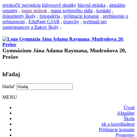
preskočiť navigáciu
klávesové skratky
hlavná stránka
,
aktuálne
oznamy
,
mapa stránok
,
mapa webového sídla
,
kontakt
,
dokumenty školy
,
fotogaléria
,
prijímacie konanie
,
prehlásenie o
prístupnosti
,
EduPage GJAR
,
úspechy
,
webmail pre
zamestnancov a žiakov školy
,
Gymnázium Jána Adama Raymana, Mudroňova 20,
Prešov
hľadaj
hladať
MENU
Úvod
Aktuálne
Škola
pk a koordinátori
Prijímacie konanie
Programy