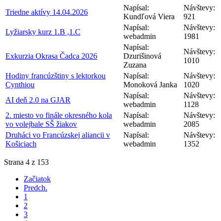
Napísal:
Návštevy:
Triedne aktívy 14.04.2026
Kundľová Viera
921
Napísal:
Návštevy:
Lyžiarsky kurz 1.B ,1.C
webadmin
1981
Napísal:
Návštevy:
Exkurzia Okrasa Čadca 2026
Dzurišinová
1010
Zuzana
Hodiny francúzštiny s lektorkou
Napísal:
Návštevy:
Cynthiou
Monoková Janka
1020
Napísal:
Návštevy:
AI deň 2.0 na GJAR
webadmin
1128
2. miesto vo finále okresného kola
Napísal:
Návštevy:
vo volejbale SŠ žiakov
webadmin
2085
Druháci vo Francúzskej aliancii v
Napísal:
Návštevy:
Košiciach
webadmin
1352
Strana 4 z 153
Začiatok
Predch.
1
2
3