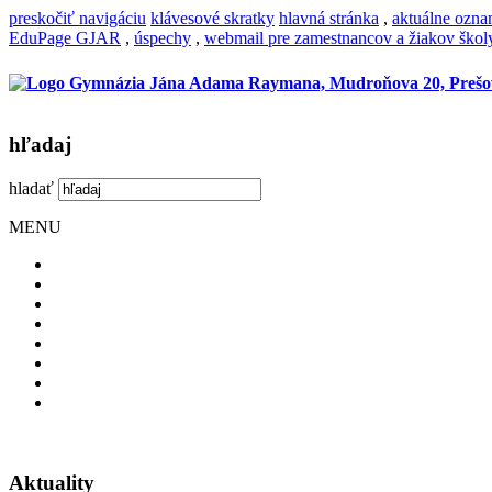
preskočiť navigáciu
klávesové skratky
hlavná stránka
,
aktuálne ozn
EduPage GJAR
,
úspechy
,
webmail pre zamestnancov a žiakov škol
hľadaj
hladať
MENU
Aktuality