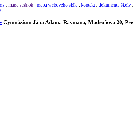
amy
,
mapa stránok
,
mapa webového sídla
,
kontakt
,
dokumenty školy
y
,
Gymnázium Jána Adama Raymana, Mudroňova 20, Pre