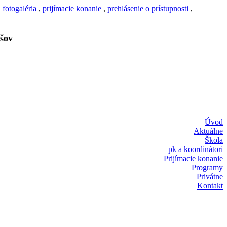
,
fotogaléria
,
prijímacie konanie
,
prehlásenie o prístupnosti
,
šov
Úvod
Aktuálne
Škola
pk a koordinátori
Prijímacie konanie
Programy
Privátne
Kontakt