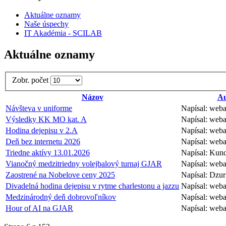
Aktuálne oznamy
Naše úspechy
IT Akadémia - SCILAB
Aktuálne oznamy
Zobr. počet
Názov
Au
Návšteva v uniforme
Napísal: web
Výsledky KK MO kat. A
Napísal: web
Hodina dejepisu v 2.A
Napísal: web
Deň bez internetu 2026
Napísal: web
Triedne aktívy 13.01.2026
Napísal: Kun
Vianočný medzitriedny volejbalový turnaj GJAR
Napísal: web
Zaostrené na Nobelove ceny 2025
Napísal: Dzur
Divadelná hodina dejepisu v rytme charlestonu a jazzu
Napísal: web
Medzinárodný deň dobrovoľníkov
Napísal: web
Hour of AI na GJAR
Napísal: web