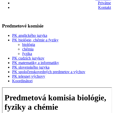
Privátne
Kontakt
Predmetové komisie
PK anglického jazyka
PK biológie, chémie a fyziky
biológia
chémia
fyzika
PK cudzích jazykov
PK matematiky a informatiky
PK slovenského jazyka
PK spoločenskovedných predmetov a výchov
PK telesnej výchovy
Koordinátori