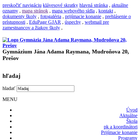
preskočiť navigáciu
klávesové skratky
hlavná stránka
,
aktuálne
oznamy
,
mapa stránok
,
mapa webového sídla
,
kontakt
,
dokumenty školy
,
fotogaléria
,
prijímacie konanie
,
prehlásenie o
prístupnosti
,
EduPage GJAR
,
úspechy
,
webmail pre
zamestnancov a žiakov školy
,
Gymnázium Jána Adama Raymana, Mudroňova 20,
Prešov
hľadaj
hladať
MENU
Úvod
Aktuálne
Škola
pk a koordinátori
Prijímacie konanie
Programy