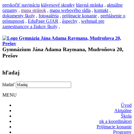
preskočiť navigáciu
klávesové skratky
hlavná stránka
,
aktuálne
oznamy
,
mapa stránok
,
mapa webového sídla
,
kontakt
,
dokumenty školy
,
fotogaléria
,
prijímacie konanie
,
prehlásenie o
prístupnosti
,
EduPage GJAR
,
úspechy
,
webmail pre
zamestnancov a žiakov školy
,
Gymnázium Jána Adama Raymana, Mudroňova 20,
Prešov
hľadaj
hladať
MENU
Úvod
Aktuálne
Škola
pk a koordinátori
Prijímacie konanie
Programy