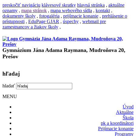
preskočiť navigáciu
klávesové skratky
hlavná stránka
,
aktuálne
oznamy
,
mapa stránok
,
mapa webového sídla
,
kontakt
,
dokumenty školy
,
fotogaléria
,
prijímacie konanie
,
prehlásenie o
prístupnosti
,
EduPage GJAR
,
úspechy
,
webmail pre
zamestnancov a žiakov školy
,
Gymnázium Jána Adama Raymana, Mudroňova 20,
Prešov
hľadaj
hladať
MENU
Úvod
Aktuálne
Škola
pk a koordinátori
Prijímacie konanie
Programy