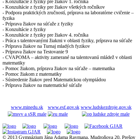
- Konzultácie z fyziky pre žiakov 1. ročníka
- Konzultácie z fyziky pre žiakov všetkých ročníkov
- Podpora praktických zručností, príprava na laboratórne cvičenie –
fyzika
- Príprava žiakov na súťaže z fyziky
- Konzultácie z fyziky
- Konzultácie z fyziky pre žiakov 4. ročníka
- Práca s talentovanými žiakmi v oblasti fyziky, príprava na súťaže
- Príprava žiakov na Turnaj mladých fyzikov
- Príprava žiakov na Testovanie 9
- CVAPOMA – aktivity zamerané na talentovanú mládež v oblasti
matematiky
- Pomoc žiakom, príprava žiakov na súťaže – matematika
- Pomoc žiakom z matematiky
- Sústredenie žiakov pred Matematickou olympiádou
- Príprava žiakov na matematické súťaže
www.minedu.sk
www.esf.gov.sk
www.ludskezdroje.gov.sk
© 2013 Gymnázium Jána Adama Raymana, Mudroňova 20, Prešov