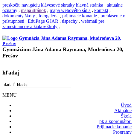
preskočiť navigáciu
klávesové skratky
hlavná stránka
,
aktuálne
oznamy
,
mapa stránok
,
mapa webového sídla
,
kontakt
,
dokumenty školy
,
fotogaléria
,
prijímacie konanie
,
prehlásenie o
prístupnosti
,
EduPage GJAR
,
úspechy
,
webmail pre
zamestnancov a žiakov školy
,
Gymnázium Jána Adama Raymana, Mudroňova 20,
Prešov
hľadaj
hladať
MENU
Úvod
Aktuálne
Škola
pk a koordinátori
Prijímacie konanie
Programy