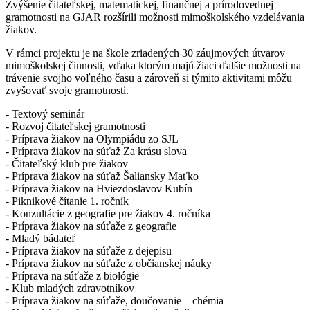
Zvýšenie čitateľskej, matematickej, finančnej a prírodovednej
gramotnosti na GJAR rozšírili možnosti mimoškolského vzdelávania
žiakov.
V rámci projektu je na škole zriadených 30 záujmových útvarov
mimoškolskej činnosti, vďaka ktorým majú žiaci ďalšie možnosti na
trávenie svojho voľného času a zároveň si týmito aktivitami môžu
zvyšovať svoje gramotnosti.
- Textový seminár
- Rozvoj čitateľskej gramotnosti
- Príprava žiakov na Olympiádu zo SJL
- Príprava žiakov na súťaž Za krásu slova
- Čitateľský klub pre žiakov
- Príprava žiakov na súťaž Šaliansky Maťko
- Príprava žiakov na Hviezdoslavov Kubín
- Piknikové čítanie 1. ročník
- Konzultácie z geografie pre žiakov 4. ročníka
- Príprava žiakov na súťaže z geografie
- Mladý bádateľ
- Príprava žiakov na súťaže z dejepisu
- Príprava žiakov na súťaže z občianskej náuky
- Príprava na súťaže z biológie
- Klub mladých zdravotníkov
- Príprava žiakov na súťaže, doučovanie – chémia