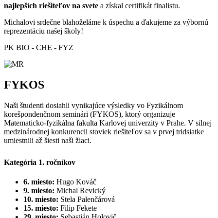
najlepších riešiteľov na svete
a získal certifikát finalistu
.
Michalovi srdečne blahoželáme k úspechu a ďakujeme za výbornú
reprezentáciu našej školy!
PK BIO - CHE - FYZ
FYKOS
Naši študenti dosiahli vynikajúce výsledky vo Fyzikálnom
korešpondenčnom seminári (FYKOS), ktorý organizuje
Matematicko-fyzikálna fakulta Karlovej univerzity v Prahe. V silnej
medzinárodnej konkurencii stoviek riešiteľov sa v prvej tridsiatke
umiestnili až šiesti naši žiaci.
Kategória 1. ročníkov
6. miesto:
Hugo Kováč
9. miesto:
Michal Revický
10. miesto:
Stela Palenčárová
15. miesto:
Filip Fekete
29. miesto:
Sebastián Holovič