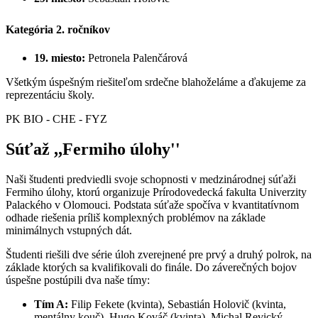
Kategória 2. ročníkov
19. miesto:
Petronela Palenčárová
Všetkým úspešným riešiteľom srdečne blahoželáme a ďakujeme za
reprezentáciu školy.
PK BIO - CHE - FYZ
Súťaž ,,Fermiho úlohy''
Naši študenti predviedli svoje schopnosti v medzinárodnej súťaži
Fermiho úlohy, ktorú organizuje Prírodovedecká fakulta Univerzity
Palackého v Olomouci. Podstata súťaže spočíva v kvantitatívnom
odhade riešenia príliš komplexných problémov na základe
minimálnych vstupných dát.
Študenti riešili dve série úloh zverejnené pre prvý a druhý polrok, na
základe ktorých sa kvalifikovali do finále. Do záverečných bojov
úspešne postúpili dva naše tímy:
Tím A:
Filip Fekete (kvinta), Sebastián Holovič (kvinta,
mentálny kouč), Hugo Kováč (kvinta), Michal Revický