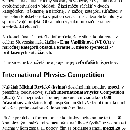
zameraná na aktuálne témy súčasných vedeckých výskumov a na
evolučné súvislosti v biológii. Žiaci môžu súťažiť v dvoch
kategóriách - základnej a náročnej. V každej kategórii súťažiaci v
priebehu školského roka v piatich sériách riešia teoretické úlohy a
spracovávajú projekt. Obsah úloh vysoko prekračuje rámec
stredoškolského učiva.
Na konci júna nás potešila informácia, že v silnej konkurencii z
celého Slovenska naša žiačka -
Ema Vasilišinová (VI.OA) v
náročnej kategórii obsadila krásne 5. miesto spomedzi 74
prihlásených súťažiacich
.
Eme srdečne blahoželáme a prajeme jej veľa ďalších úspechov.
International Physics Competition
Náš žiak
Michal Revický (kvinta)
dosiahol mimoriadny úspech v
prestížnej celosvetovej súťaži
International Physics Competition
(2025)
. V silnej medzinárodnej konkurencii
viac ako 5 000
účastníkov
z desiatok krajín úspešne prešiel všetkými tromi kolami
súťaže a prebojoval sa až do samotného finále.
Finále prebiehalo formou prísne kontrolovaného online testu s 30
komplexnými otázkami zameranými na hlboké fyzikálne vedomosti
.
Michal v ňom získal 11 bodov, čím sa oficiálne zaradil
medzi 20 %