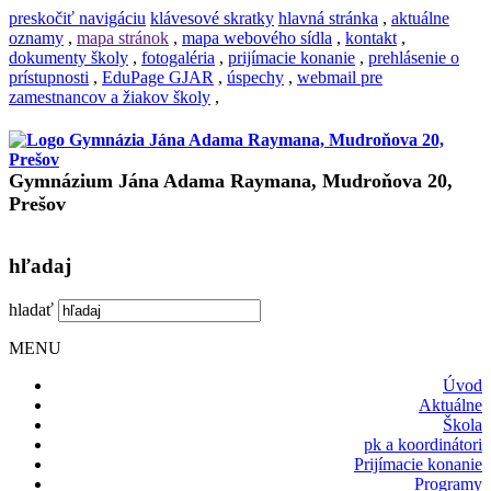
preskočiť navigáciu
klávesové skratky
hlavná stránka
,
aktuálne
oznamy
,
mapa stránok
,
mapa webového sídla
,
kontakt
,
dokumenty školy
,
fotogaléria
,
prijímacie konanie
,
prehlásenie o
prístupnosti
,
EduPage GJAR
,
úspechy
,
webmail pre
zamestnancov a žiakov školy
,
Gymnázium Jána Adama Raymana, Mudroňova 20,
Prešov
hľadaj
hladať
MENU
Úvod
Aktuálne
Škola
pk a koordinátori
Prijímacie konanie
Programy