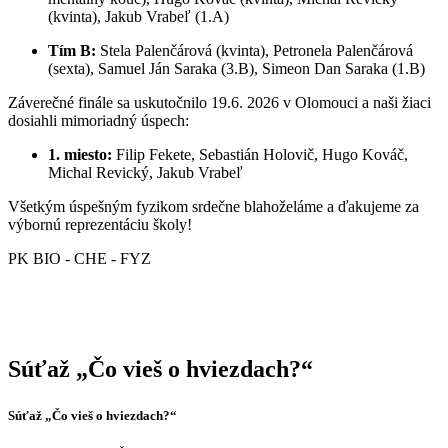
(kvinta), Jakub Vrabeľ (1.A)
Tím B:
Stela Palenčárová (kvinta), Petronela Palenčárová
(sexta), Samuel Ján Saraka (3.B), Simeon Dan Saraka (1.B)
Záverečné finále sa uskutočnilo 19.6. 2026 v Olomouci a naši žiaci
dosiahli mimoriadný úspech:
1. miesto:
Filip Fekete, Sebastián Holovič, Hugo Kováč,
Michal Revický, Jakub Vrabeľ
Všetkým úspešným fyzikom srdečne blahoželáme a ďakujeme za
výbornú reprezentáciu školy!
PK BIO - CHE - FYZ
Súťaž „Čo vieš o hviezdach?“
Súťaž „Čo vieš o hviezdach?“