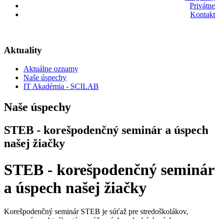
Privátne
Kontakt
Aktuality
Aktuálne oznamy
Naše úspechy
IT Akadémia - SCILAB
Naše úspechy
STEB - korešpodenčný seminár a úspech
našej žiačky
STEB - korešpodenčný seminár
a úspech našej žiačky
Korešpodenčný seminár STEB je súťaž pre stredoškolákov,