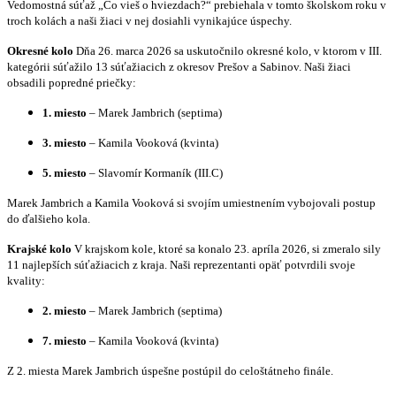
Vedomostná súťaž „Čo vieš o hviezdach?“ prebiehala v tomto školskom roku v
troch kolách a naši žiaci v nej dosiahli vynikajúce úspechy.
Okresné kolo
Dňa 26. marca 2026 sa uskutočnilo okresné kolo, v ktorom v III.
kategórii súťažilo 13 súťažiacich z okresov Prešov a Sabinov. Naši žiaci
obsadili popredné priečky:
1. miesto
– Marek Jambrich (septima)
3. miesto
– Kamila Vooková (kvinta)
5. miesto
– Slavomír Kormaník (III.C)
Marek Jambrich a Kamila Vooková si svojím umiestnením vybojovali postup
do ďalšieho kola.
Krajské kolo
V krajskom kole, ktoré sa konalo 23. apríla 2026, si zmeralo sily
11 najlepších súťažiacich z kraja. Naši reprezentanti opäť potvrdili svoje
kvality:
2. miesto
– Marek Jambrich (septima)
7. miesto
– Kamila Vooková (kvinta)
Z 2. miesta Marek Jambrich úspešne postúpil do celoštátneho finále.