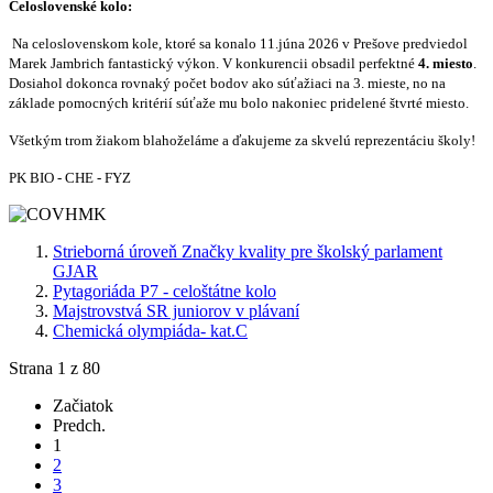
Celoslovenské kolo:
Na celoslovenskom kole, ktoré sa konalo 11.júna 2026 v Prešove predviedol
Marek Jambrich fantastický výkon. V konkurencii obsadil perfektné
4. miesto
.
Dosiahol dokonca rovnaký počet bodov ako súťažiaci na 3. mieste, no na
základe pomocných kritérií súťaže mu bolo nakoniec pridelené štvrté miesto.
Všetkým trom žiakom blahoželáme a ďakujeme za skvelú reprezentáciu školy!
PK BIO - CHE - FYZ
Strieborná úroveň Značky kvality pre školský parlament
GJAR
Pytagoriáda P7 - celoštátne kolo
Majstrovstvá SR juniorov v plávaní
Chemická olympiáda- kat.C
Strana 1 z 80
Začiatok
Predch.
1
2
3