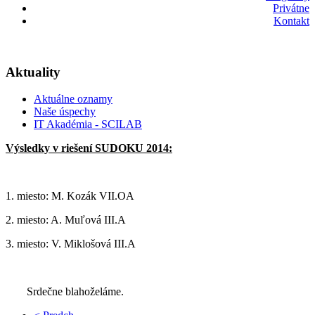
Privátne
Kontakt
Aktuality
Aktuálne oznamy
Naše úspechy
IT Akadémia - SCILAB
Výsledky v riešení SUDOKU 2014:
1. miesto: M. Kozák VII.OA
2. miesto: A. Muľová III.A
3. miesto: V. Miklošová III.A
Srdečne blahoželáme.