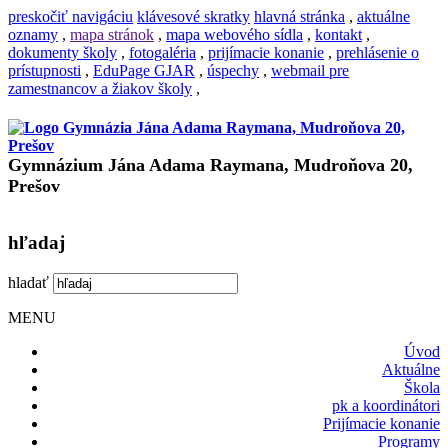
preskočiť navigáciu
klávesové skratky
hlavná stránka
,
aktuálne
oznamy
,
mapa stránok
,
mapa webového sídla
,
kontakt
,
dokumenty školy
,
fotogaléria
,
prijímacie konanie
,
prehlásenie o
prístupnosti
,
EduPage GJAR
,
úspechy
,
webmail pre
zamestnancov a žiakov školy
,
Gymnázium Jána Adama Raymana, Mudroňova 20,
Prešov
hľadaj
hladať
MENU
Úvod
Aktuálne
Škola
pk a koordinátori
Prijímacie konanie
Programy