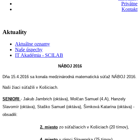
Privátne
Kontakt
Aktuality
Aktuálne oznamy
Naše úspechy
IT Akadémia - SCILAB
NÁBOJ 2016
Dňa 15.4.2016 sa konala medzinárodná matematická súťaž NÁBOJ 2016.
Naši žiaci súťažili v Košiciach.
SENIORI
- Jakub Jambrich (oktáva), Molčan Samuel (4.A), Hanzely
Slavomír
(oktáva), Staško Samuel (oktáva), Šimková Katarína (oktáva) -
obsadili:
2. miesto
zo súťažiacich v Košiciach (20 tímov),
4. miesto
v rámci Slovenska (75 tímov),