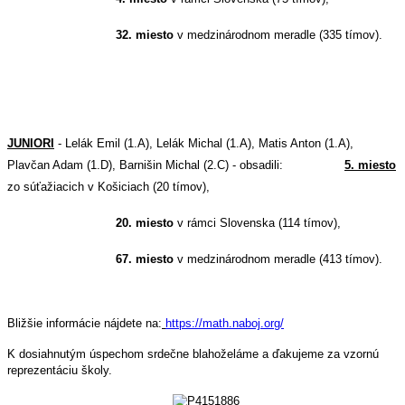
32. miesto
v medzinárodnom meradle (335 tímov).
JUNIORI
- Lelák Emil (1.A), Lelák Michal (1.A), Matis Anton (1.A),
Plavčan Adam (1.D), Barnišin Michal (2.C) - obsadili:
5. miesto
zo súťažiacich v Košiciach (20 tímov),
20. miesto
v rámci Slovenska (114 tímov),
67. miesto
v medzinárodnom meradle (413 tímov).
Bližšie informácie nájdete na:
https://math.naboj.org/
K dosiahnutým úspechom srdečne blahoželáme a ďakujeme za vzornú
reprezentáciu školy.