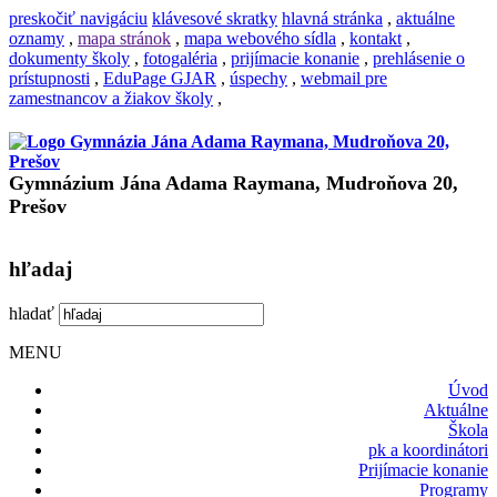
preskočiť navigáciu
klávesové skratky
hlavná stránka
,
aktuálne
oznamy
,
mapa stránok
,
mapa webového sídla
,
kontakt
,
dokumenty školy
,
fotogaléria
,
prijímacie konanie
,
prehlásenie o
prístupnosti
,
EduPage GJAR
,
úspechy
,
webmail pre
zamestnancov a žiakov školy
,
Gymnázium Jána Adama Raymana, Mudroňova 20,
Prešov
hľadaj
hladať
MENU
Úvod
Aktuálne
Škola
pk a koordinátori
Prijímacie konanie
Programy