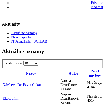
Privátne
Kontakt
Aktuality
Aktuálne oznamy
Naše úspechy
IT Akadémia - SCILAB
Aktuálne oznamy
Zobr. počet
Počet
Názov
Autor
návštev
Napísal:
Návštevy:
Návšteva Dr. Pavla Čekana
Dzurišinová
4764
Zuzana
Napísal:
Návštevy:
Ekotopfilm
Dzurišinová
4514
Zuzana