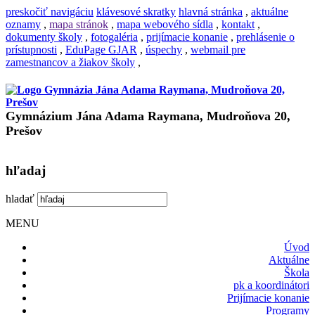
preskočiť navigáciu
klávesové skratky
hlavná stránka
,
aktuálne
oznamy
,
mapa stránok
,
mapa webového sídla
,
kontakt
,
dokumenty školy
,
fotogaléria
,
prijímacie konanie
,
prehlásenie o
prístupnosti
,
EduPage GJAR
,
úspechy
,
webmail pre
zamestnancov a žiakov školy
,
Gymnázium Jána Adama Raymana, Mudroňova 20,
Prešov
hľadaj
hladať
MENU
Úvod
Aktuálne
Škola
pk a koordinátori
Prijímacie konanie
Programy