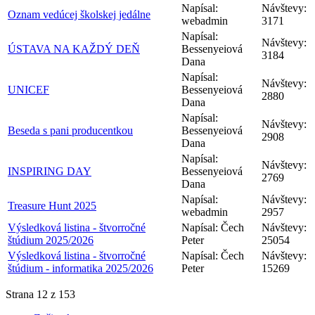
Napísal:
Návštevy:
Oznam vedúcej školskej jedálne
webadmin
3171
Napísal:
Návštevy:
ÚSTAVA NA KAŽDÝ DEŇ
Bessenyeiová
3184
Dana
Napísal:
Návštevy:
UNICEF
Bessenyeiová
2880
Dana
Napísal:
Návštevy:
Beseda s pani producentkou
Bessenyeiová
2908
Dana
Napísal:
Návštevy:
INSPIRING DAY
Bessenyeiová
2769
Dana
Napísal:
Návštevy:
Treasure Hunt 2025
webadmin
2957
Výsledková listina - štvorročné
Napísal: Čech
Návštevy:
štúdium 2025/2026
Peter
25054
Výsledková listina - štvorročné
Napísal: Čech
Návštevy:
štúdium - informatika 2025/2026
Peter
15269
Strana 12 z 153